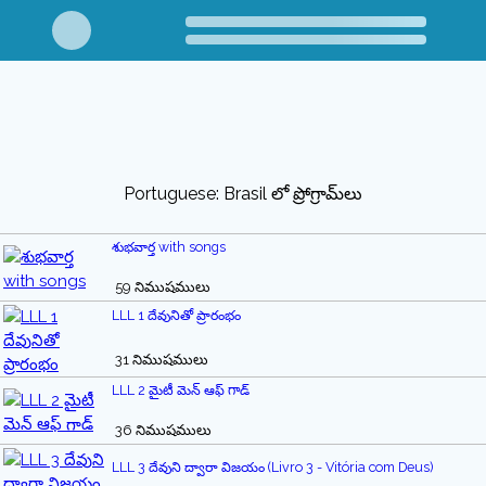
Portuguese: Brasil లో ప్రోగ్రామ్‌లు
శుభవార్త with songs
59 నిముషములు
LLL 1 దేవునితో ప్రారంభం
31 నిముషములు
LLL 2 మైటీ మెన్ ఆఫ్ గాడ్
36 నిముషములు
LLL 3 దేవుని ద్వారా విజయం (Livro 3 - Vitória com Deus)