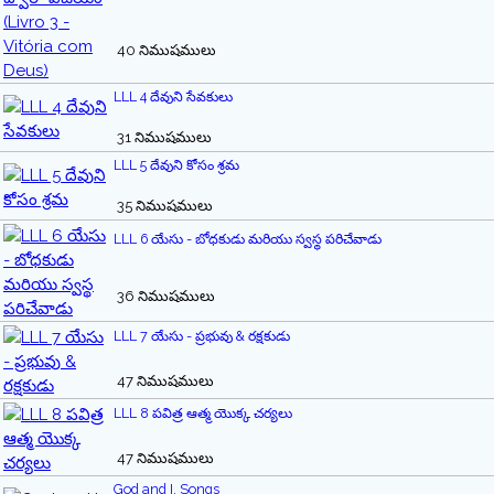
40 నిముషములు
LLL 4 దేవుని సేవకులు
31 నిముషములు
LLL 5 దేవుని కోసం శ్రమ
35 నిముషములు
LLL 6 యేసు - బోధకుడు మరియు స్వస్థ పరిచేవాడు
36 నిముషములు
LLL 7 యేసు - ప్రభువు & రక్షకుడు
47 నిముషములు
LLL 8 పవిత్ర ఆత్మ యొక్క చర్యలు
47 నిముషములు
God and I, Songs