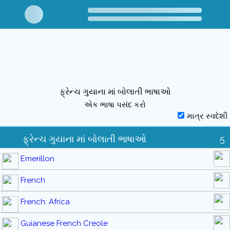
ફ્રેન્ચ ગુયાના માં બોલાતી ભાષાઓ
એક ભાષા પસંદ કરો
માત્ર સ્વદેશી
ફ્રેન્ચ ગુયાના માં બોલાતી ભાષાઓ
5
Emerillon
French
French: Africa
Guianese French Creole