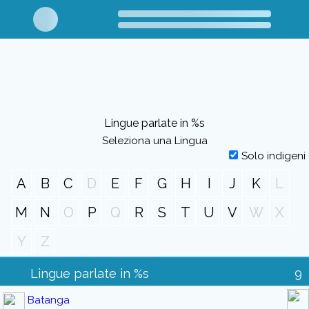
Lingue parlate in %s
Seleziona una Lingua
Solo indigeni
A
B
C
D
E
F
G
H
I
J
K
L
M
N
O
P
Q
R
S
T
U
V
W
X
Y
Z
Lingue parlate in %s
9
Batanga