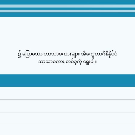
၌ ပြောသော ဘာသာစကားများ အီကွေတာဂီနီနိုင်ငံ
ဘာသာစကား တစ်ခုကို ရွေးပါ။