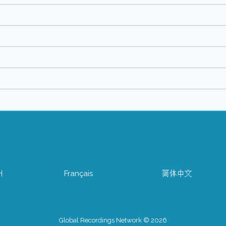
어
Français
简体中文
Global Recordings Network © 2026