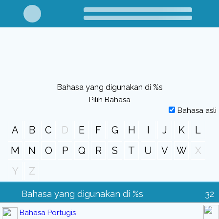
Bahasa yang digunakan di %s
Pilih Bahasa
Bahasa asli
A
B
C
D
E
F
G
H
I
J
K
L
M
N
O
P
Q
R
S
T
U
V
W
X
Y
Z
Bahasa yang digunakan di %s
32
Bahasa Portugis