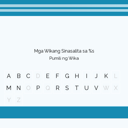
Mga Wikang Sinasalita sa %s
Pumili ng Wika
A
B
C
D
E
F
G
H
I
J
K
L
M
N
O
P
Q
R
S
T
U
V
W
X
Y
Z