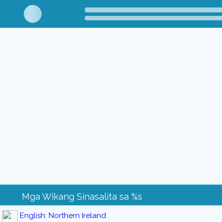
Mga Wikang Sinasalita sa %s
English: Northern Ireland