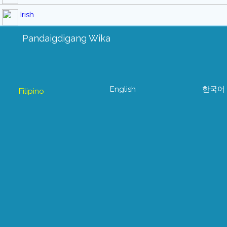
Irish
Pandaigdigang Wika
English
한국어
Filipino