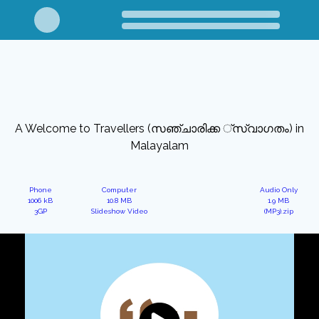
A Welcome to Travellers (സഞ്ചാരിക്ക ്സ്വാഗതം) in
Malayalam
Phone
Computer
Audio Only
1006 kB
10.8 MB
1.9 MB
3GP
Slideshow Video
(MP3).zip