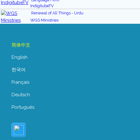
IndigitubeTV
Renewal of All Things - Urdu
WGS Ministries
简体中文
English
한국어
Français
Deutsch
Português