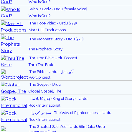
Who Is God?
Who Is God? - Urdu (female voice)
Who Is God?
The Hope Video - Urdu (اردو)
Mars Hill Productions
The Prophets' Story - Urdu (اردو)
The Prophets' Story
Thru the Bible Urdu Podcast
Thru The Bible
The Bible - Urdu - آڈیو بائبل
Wordproject
The Gospel - Urdu
Global Gospel, The
جلال کا بادشاہ (King of Glory) - Urdu
Rock International
سچائی کی راہ - The Way of Righteousness - Urdu
Rock International
The Greatest Sacrifice - Urdu (film) (aka Urdu
Language Film)