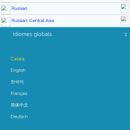
Russian
Russian: Central Asia
Idiomes globals
1
Català
English
한국어
Français
简体中文
Deutsch