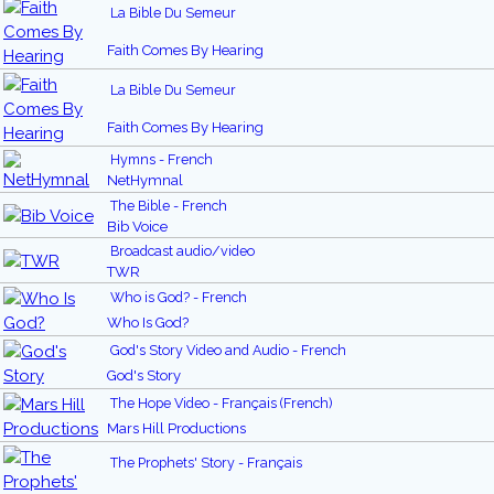
La Bible Du Semeur
Faith Comes By Hearing
La Bible Du Semeur
Faith Comes By Hearing
Hymns - French
NetHymnal
The Bible - French
Bib Voice
Broadcast audio/video
TWR
Who is God? - French
Who Is God?
God's Story Video and Audio - French
God's Story
The Hope Video - Français (French)
Mars Hill Productions
The Prophets' Story - Français