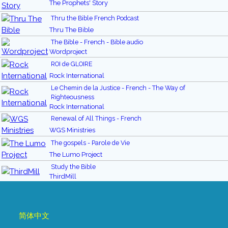
The Prophets' Story
Thru the Bible French Podcast
Thru The Bible
The Bible - French - Bible audio
Wordproject
ROI de GLOIRE
Rock International
Le Chemin de la Justice - French - The Way of
Righteousness
Rock International
Renewal of All Things - French
WGS Ministries
The gospels - Parole de Vie
The Lumo Project
Study the Bible
ThirdMill
简体中文