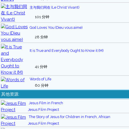
主与我们同在 (Le Christ Vivant)
101 分钟
God Loves You (Dieu vous aime)
28 分钟
It is True and Everybody Ought to Know it (M)
41 分钟
Words of Life
60 分钟
其他资源:
Jesus Film in French
Jesus Film Project
The Story of Jesus for Children in French, African
Jesus Film Project