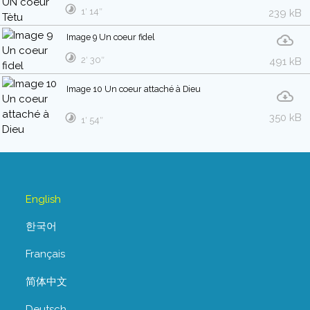
1′ 14″
239 kB
Image 9 Un coeur fidel
2′ 30″
491 kB
Image 10 Un coeur attaché à Dieu
350 kB
1′ 54″
English
한국어
Français
简体中文
Deutsch