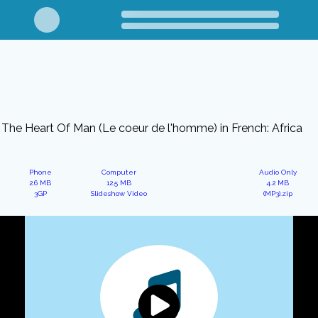
The Heart Of Man (Le coeur de l'homme) in French: Africa
Phone
Computer
Audio Only
2.6 MB
12.5 MB
4.2 MB
3GP
Slideshow Video
(MP3).zip