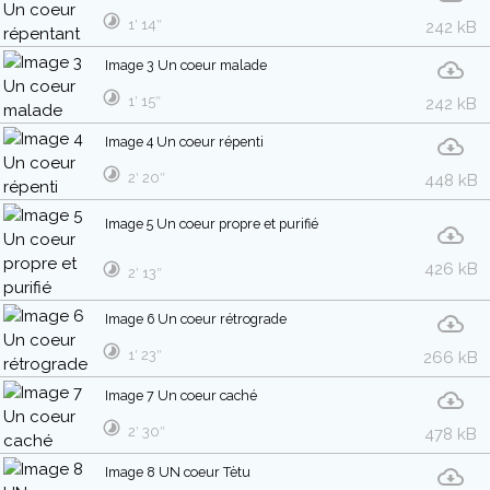
1′ 14″
242 kB
Image 3 Un coeur malade
1′ 15″
242 kB
Image 4 Un coeur répenti
2′ 20″
448 kB
Image 5 Un coeur propre et purifié
426 kB
2′ 13″
Image 6 Un coeur rétrograde
1′ 23″
266 kB
Image 7 Un coeur caché
2′ 30″
478 kB
Image 8 UN coeur Tètu