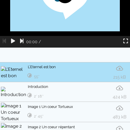
00:00
/
L’Eternel est bon
55″
215 kB
Introduction
2′ 18″
424 kB
Image 1 Un coeur Tortueux
2′ 45″
483 kB
Image 2 Un coeur répentant