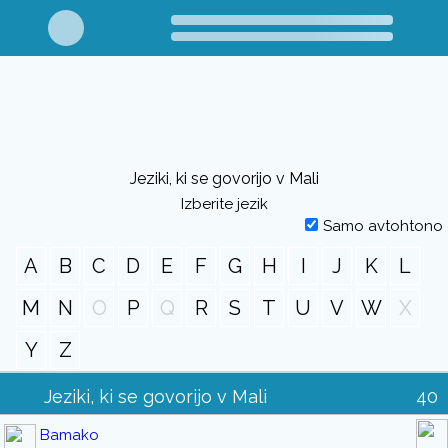
Jeziki, ki se govorijo v Mali
Izberite jezik
Samo avtohtono
A
B
C
D
E
F
G
H
I
J
K
L
M
N
O
P
Q
R
S
T
U
V
W
X
Y
Z
Jeziki, ki se govorijo v Mali
40
Bamako