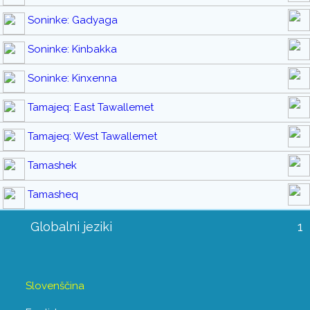
Soninke: Gadyaga
Soninke: Kinbakka
Soninke: Kinxenna
Tamajeq: East Tawallemet
Tamajeq: West Tawallemet
Tamashek
Tamasheq
Globalni jeziki
1
Slovenščina