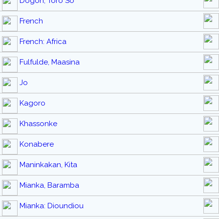
Dogon, Toro So
French
French: Africa
Fulfulde, Maasina
Jo
Kagoro
Khassonke
Konabere
Maninkakan, Kita
Mianka, Baramba
Mianka: Dioundiou