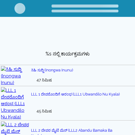
%s ನಲ್ಲಿ ಕಾರ್ಯಕ್ರಮಗಳು
ಸಿಹಿ ಸುದ್ದಿ (Inongwa Inunu)
47 ನಿಮಿಷ
LLL 1 ದೇವರೊಂದಿಗೆ ಆರಂಭ (LLL1 Ubwandilo Nu Kyala)
45 ನಿಮಿಷ
LLL 2 ದೇವರ ಮೈಟಿ ಮೆನ್ (LLL2 Abandu Bamaka Ba