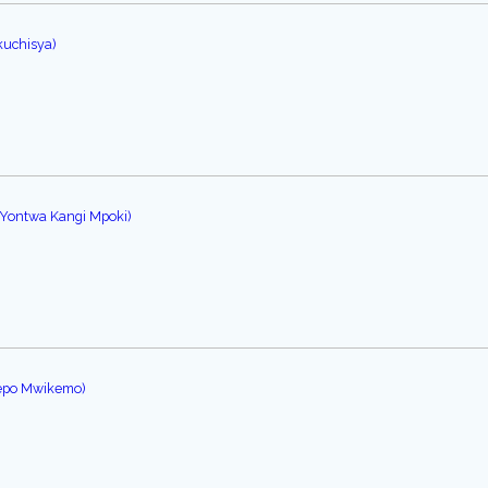
kuchisya)
u Yontwa Kangi Mpoki)
bepo Mwikemo)