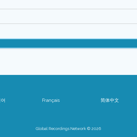
국어
Français
简体中文
Global Recordings Network © 2026