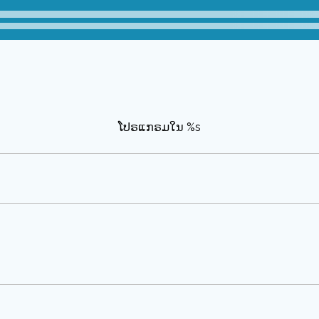
ໂປຣແກຣມໃນ %s