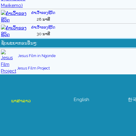
ຄໍາເວົ້າຂອງຊີວິດ
28 ນາທີ
ຄໍາເວົ້າຂອງຊີວິດ
30 ນາທີ
ຊັບພະຍາກອນອື່ນໆ:
Jesus Film in Ngonde
Jesus Film Project
English
한
ພາສາລາວ