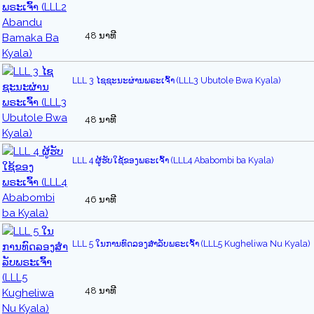
48 ນາທີ
LLL 3 ໄຊຊະນະຜ່ານພຣະເຈົ້າ (LLL3 Ubutole Bwa Kyala)
48 ນາທີ
LLL 4 ຜູ້ຮັບໃຊ້ຂອງພຣະເຈົ້າ (LLL4 Ababombi ba Kyala)
46 ນາທີ
LLL 5 ໃນການທົດລອງສໍາລັບພຣະເຈົ້າ (LLL5 Kugheliwa Nu Kyala)
48 ນາທີ