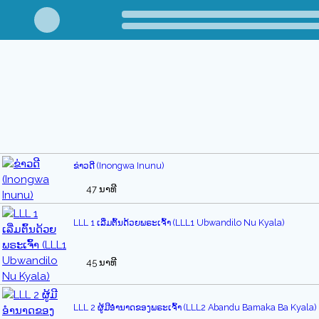
ຂ່າວດີ (Inongwa Inunu)
47 ນາທີ
LLL 1 ເລີ່ມຕົ້ນດ້ວຍພຣະເຈົ້າ (LLL1 Ubwandilo Nu Kyala)
45 ນາທີ
LLL 2 ຜູ້ມີອຳນາດຂອງພຣະເຈົ້າ (LLL2 Abandu Bamaka Ba Kyala)