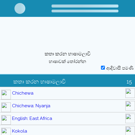
කතා කරන භාෂාමලාවි
භාෂාවක් තෝරන්න
ආදිවාසී පමණි
කතා කරන භාෂාමලාවි
15
Chichewa
Chichewa: Nyanja
English: East Africa
Kokola