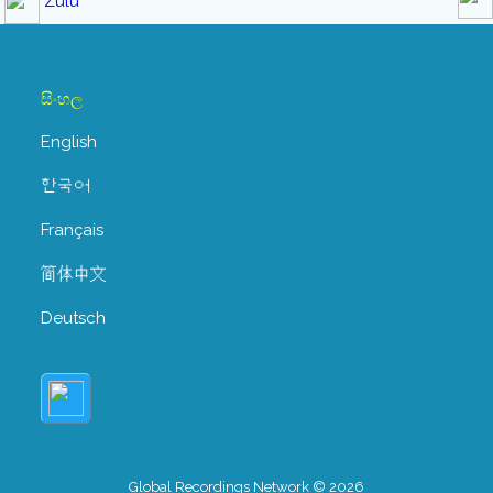
Zulu
සිංහල
English
한국어
Français
简体中文
Deutsch
Global Recordings Network © 2026