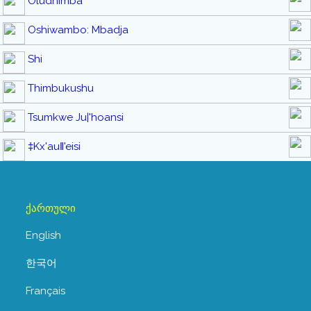
Oludhimba
Oshiwambo: Mbadja
Shi
Thimbukushu
Tsumkwe Ju|'hoansi
‡Kx'auǁ'eisi
ქართული
English
한국어
Français