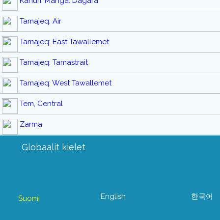
Kanuri, Manga: Dagara
Tamajeq: Air
Tamajeq: East Tawallemet
Tamajeq: Tamastrait
Tamajeq: West Tawallemet
Tem, Central
Zarma
Globaalit kielet
English
한국어
Suomi