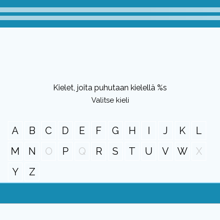
Kielet, joita puhutaan kielellä %s
Valitse kieli
A
B
C
D
E
F
G
H
I
J
K
L
M
N
O
P
Q
R
S
T
U
V
W
X
Y
Z