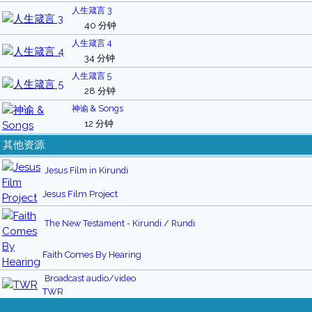
人生箴言 3
40 分钟
人生箴言 4
34 分钟
人生箴言 5
28 分钟
神谕 & Songs
12 分钟
其他资源:
Jesus Film in Kirundi
Jesus Film Project
The New Testament - Kirundi / Rundi
Faith Comes By Hearing
Broadcast audio/video
TWR