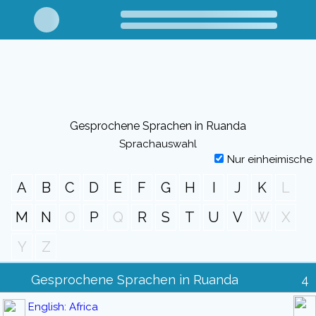
Gesprochene Sprachen in Ruanda
Sprachauswahl
Nur einheimische
A
B
C
D
E
F
G
H
I
J
K
L
M
N
O
P
Q
R
S
T
U
V
W
X
Y
Z
Gesprochene Sprachen in Ruanda
4
English: Africa