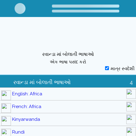
રવાન્ડા માં બોલાતી ભાષાઓ
એક ભાષા પસંદ કરો
માત્ર સ્વદેશી
રવાન્ડા માં બોલાતી ભાષાઓ
4
English: Africa
French: Africa
Kinyarwanda
Rundi