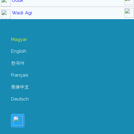
Uduk
Wadi: Agi
Magyar
English
한국어
Français
简体中文
Deutsch