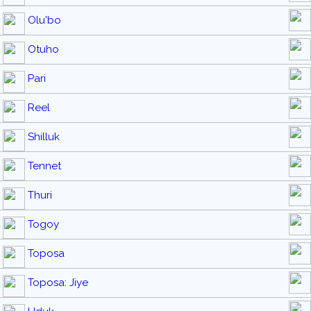
Olu'bo
Otuho
Pari
Reel
Shilluk
Tennet
Thuri
Togoy
Toposa
Toposa: Jiye