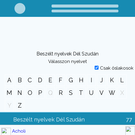
Beszélt nyelvek Dél Szudán
Válasszon nyelvet
Csak őslakosok
A
B
C
D
E
F
G
H
I
J
K
L
M
N
O
P
Q
R
S
T
U
V
W
X
Y
Z
Beszélt nyelvek Dél Szudán
77
Acholi