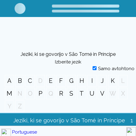
Jeziki, ki se govorijo v São Tomé in Príncipe
Izberite jezik
Samo avtohtono
A
B
C
D
E
F
G
H
I
J
K
L
M
N
O
P
Q
R
S
T
U
V
W
X
Y
Z
Jeziki, ki se govorijo v São Tomé in Príncipe
1
Portuguese