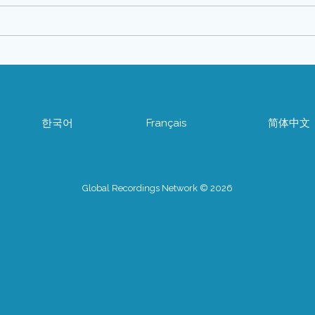
한국어
Français
简体中文
Global Recordings Network © 2026