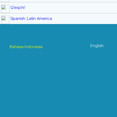
Q'eqchi'
Spanish: Latin America
English
Bahasa Indonesia