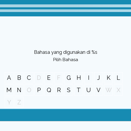
Bahasa yang digunakan di %s
Pilih Bahasa
A
B
C
D
E
F
G
H
I
J
K
L
M
N
O
P
Q
R
S
T
U
V
W
X
Y
Z