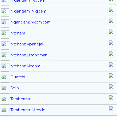
N'gangam: Motiem
N'gangam: N'gbem
Ngangam: Nkombom
Ntcham
Ntcham: Kpandjal
Ntcham: Linangmanli
Ntcham: Ncanm
Ouatchi
Sola
Tamberma
Tamberma: Niende