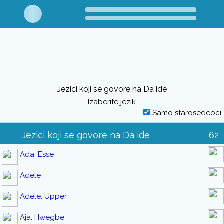
Jezici koji se govore na Da ide
Izaberite jezik
Samo starosedeoci
Jezici koji se govore na Da ide
62
Ada: Esse
Adele
Adele: Upper
Aja: Hwegbe