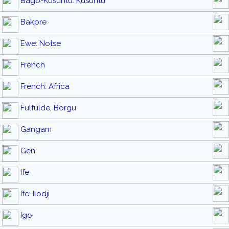
Bago-Kusuntu: Kusuntu
Bakpre
Ewe: Notse
French
French: Africa
Fulfulde, Borgu
Gangam
Gen
Ife
Ife: Ilodji
Igo