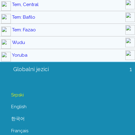
Tem, Central
Tem: Bafilo
Tem: Fazao
Wudu
Yoruba
Globalni jezici
1
Srpski
English
한국어
Français