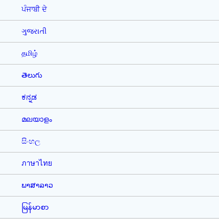
ਪੰਜਾਬੀ ਦੇ
ગુજરાતી
தமிழ்
తెలుగు
ಕನ್ನಡ
മലയാളം
සිංහල
ภาษาไทย
ພາສາລາວ
မြန်မာစာ