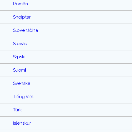
Român
Shqiptar
Slovenščina
Slovák
Srpski
Suomi
Svenska
Tiếng Việt
Türk
íslenskur