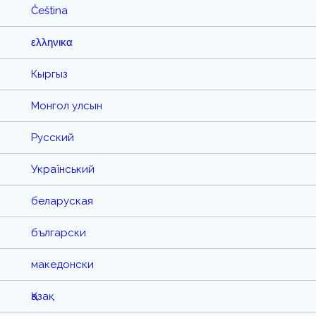
Čeština
ελληνικα
Кыргыз
Монгол улсын
Русский
Український
беларуская
български
македонски
Қазақ