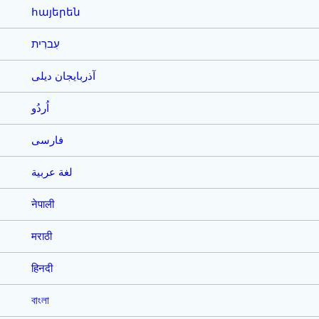
հայերեն
עִברִית
آذربایجان دیلی
اُردُو
فارسی
لغة عربية
नेपाली
मराठी
हिनदी
বাংলা