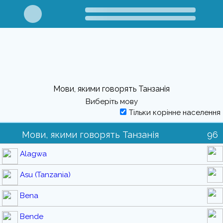
Мови, якими говорять Танзанія
Виберіть мову
Тільки корінне населення
Мови, якими говорять Танзанія
96
Alagwa
Asu (Tanzania)
Bena
Bende