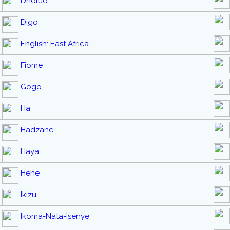
Dholuo
Digo
English: East Africa
Fiome
Gogo
Ha
Hadzane
Haya
Hehe
Ikizu
Ikoma-Nata-Isenye