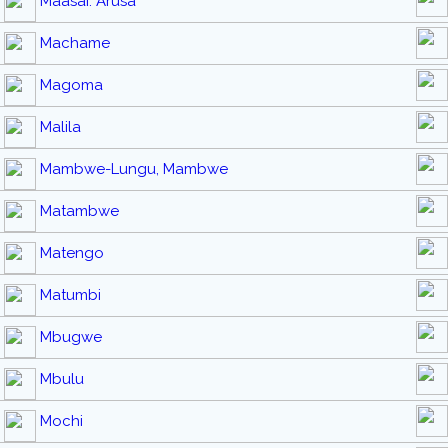
Maasai: Arusa
Machame
Magoma
Malila
Mambwe-Lungu, Mambwe
Matambwe
Matengo
Matumbi
Mbugwe
Mbulu
Mochi