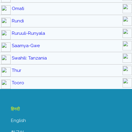
Omati
Rundi
Ruruuli-Runyala
Saamya-Gwe
Swahili: Tanzania
Thur
Tooro
हिनदी
English