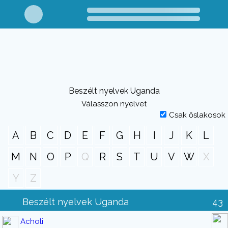
Beszélt nyelvek Uganda
Válasszon nyelvet
Csak őslakosok
A
B
C
D
E
F
G
H
I
J
K
L
M
N
O
P
Q
R
S
T
U
V
W
X
Y
Z
Beszélt nyelvek Uganda
43
Acholi