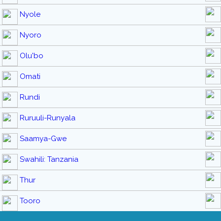
Nyole
Nyoro
Olu'bo
Omati
Rundi
Ruruuli-Runyala
Saamya-Gwe
Swahili: Tanzania
Thur
Tooro