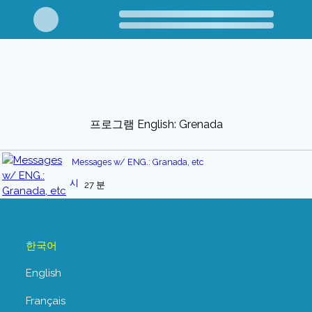
프로그램 English: Grenada
Messages w/ ENG.: Granada, etc
27 분
한국어
English
Français