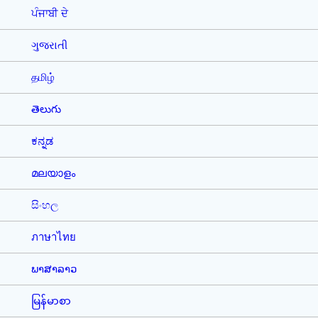
ਪੰਜਾਬੀ ਦੇ
ગુજરાતી
தமிழ்
తెలుగు
ಕನ್ನಡ
മലയാളം
සිංහල
ภาษาไทย
ພາສາລາວ
မြန်မာစာ