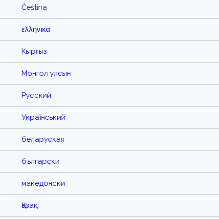
Čeština
ελληνικα
Кыргыз
Монгол улсын
Русский
Український
беларуская
български
македонски
Қазақ