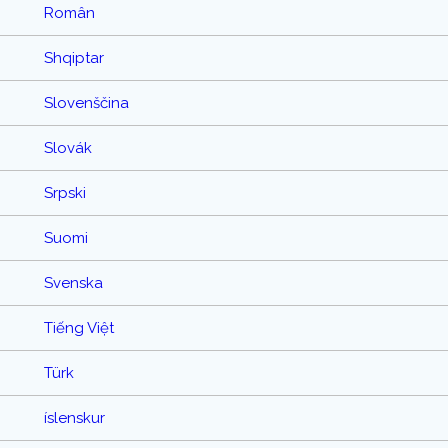
Român
Shqiptar
Slovenščina
Slovák
Srpski
Suomi
Svenska
Tiếng Việt
Türk
íslenskur