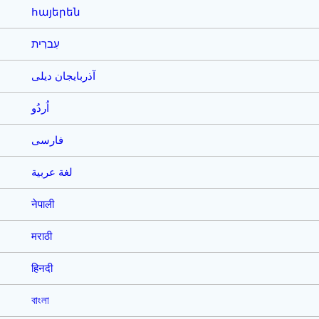
հայերեն
עִברִית
آذربایجان دیلی
اُردُو
فارسی
لغة عربية
नेपाली
मराठी
हिनदी
বাংলা