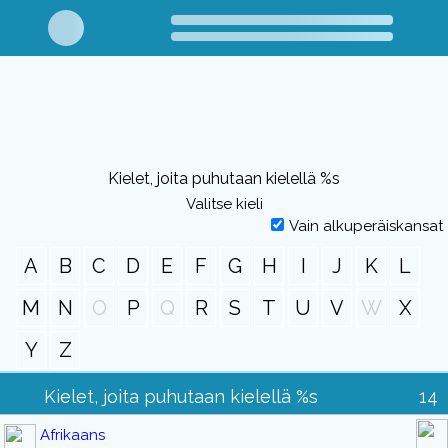
Kielet, joita puhutaan kielellä %s
Valitse kieli
Vain alkuperäiskansat
A
B
C
D
E
F
G
H
I
J
K
L
M
N
O
P
Q
R
S
T
U
V
W
X
Y
Z
Kielet, joita puhutaan kielellä %s
14
Afrikaans