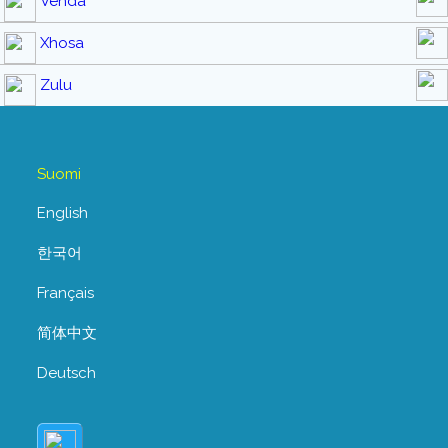
Venda
Xhosa
Zulu
Suomi
English
한국어
Français
简体中文
Deutsch