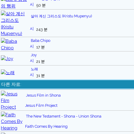
50 분
살아 계신 그리스도 (Kristu Mupenyu)
243 분
Baba Chipo
17 분
Joy
21 분
노래
31 분
다른 자료:
Jesus Film in Shona
Jesus Film Project
The New Testament - Shona - Union Shona
Faith Comes By Hearing