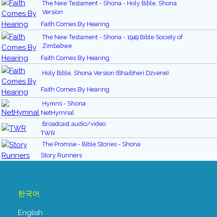
The New Testament - Shona - Holy Bible, Shona
Version
Faith Comes By Hearing
The New Testament - Shona - 1949 Bible Society of
Zimbabwe
Faith Comes By Hearing
Holy Bible, Shona Version (Bhaibheri Dzvene)
Faith Comes By Hearing
Hymns - Shona
NetHymnal
Broadcast audio/video
TWR
The Promise - Bible Stories - Shona
Story Runners
한국어
English