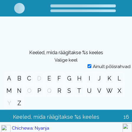
Keeled, mida räägitakse %s keeles
Valige keel
Ainult põlisrahvad
A
B
C
D
E
F
G
H
I
J
K
L
M
N
O
P
Q
R
S
T
U
V
W
X
Y
Z
Keeled, mida räägitakse %s keeles
16
Chichewa: Nyanja