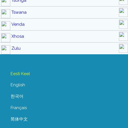
Tsonga
Tswana
Venda
Xhosa
Zulu
Eesti Keel
English
한국어
Français
简体中文