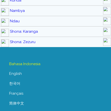
Kunda
Nambya
Ndau
Shona: Karanga
Shona: Zezuru
Bahasa Indonesia
English
한국어
Français
简体中文