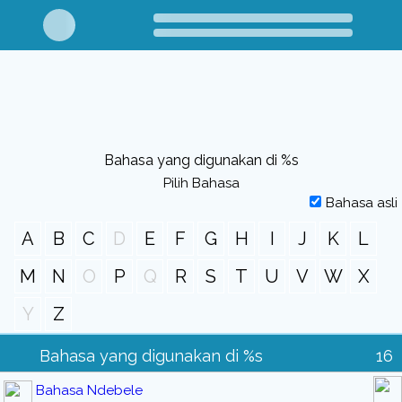
Bahasa yang digunakan di %s
Pilih Bahasa
Bahasa asli
A
B
C
D
E
F
G
H
I
J
K
L
M
N
O
P
Q
R
S
T
U
V
W
X
Y
Z
Bahasa yang digunakan di %s
16
Bahasa Ndebele