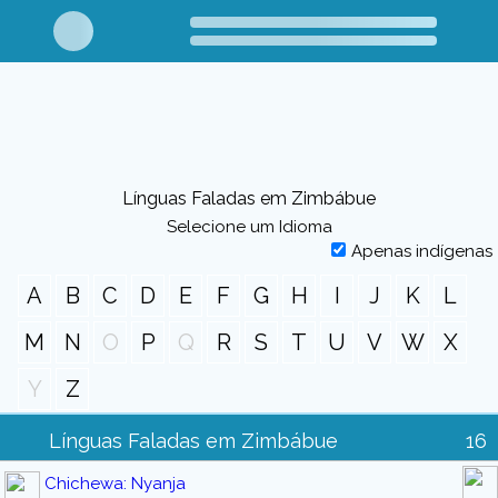
Línguas Faladas em Zimbábue
Selecione um Idioma
Apenas indígenas
A
B
C
D
E
F
G
H
I
J
K
L
M
N
O
P
Q
R
S
T
U
V
W
X
Y
Z
Línguas Faladas em Zimbábue
16
Chichewa: Nyanja