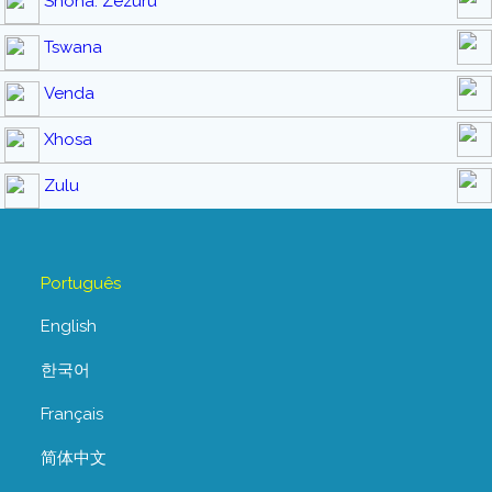
Shona: Zezuru
Tswana
Venda
Xhosa
Zulu
Português
English
한국어
Français
简体中文