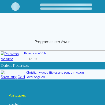
Programas em Awun
Palavras de Vida
47 min
Outros Recursos:
Christian videos, Bibles and songs in Awun
SaveLongGod
Português
English