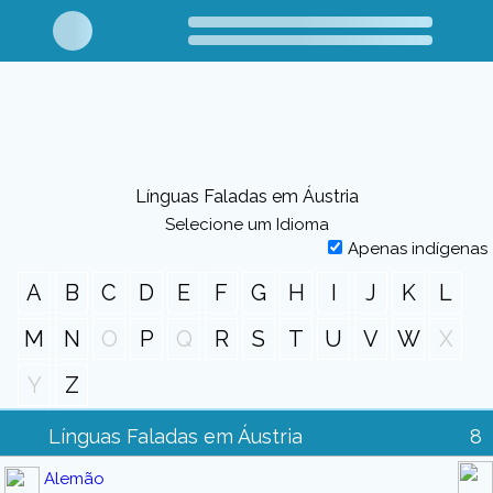
Línguas Faladas em Áustria
Selecione um Idioma
Apenas indígenas
A
B
C
D
E
F
G
H
I
J
K
L
M
N
O
P
Q
R
S
T
U
V
W
X
Y
Z
Línguas Faladas em Áustria
8
Alemão