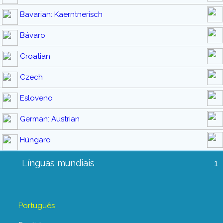
Bavarian: Kaerntnerisch
Bávaro
Croatian
Czech
Esloveno
German: Austrian
Húngaro
Línguas mundiais
1
Português