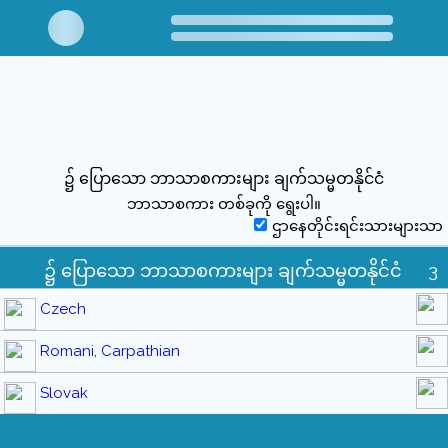
၌ ပြောသော ဘာသာစကားများ ချက်သမ္မတနိုင်ငံ
ဘာသာစကား တစ်ခုကို ရွေးပါ။
ဌာနေတိုင်းရင်းသားများသာ
၌ ပြောသော ဘာသာစကားများ ချက်သမ္မတနိုင်ငံ
3
Czech
Romani, Carpathian
Slovak