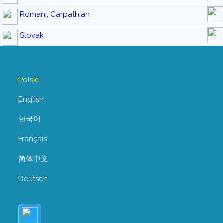
Romani, Carpathian
Slovak
Polski
English
한국어
Français
简体中文
Deutsch