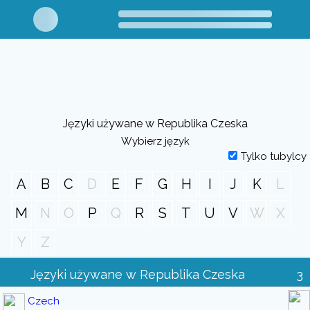
Języki używane w Republika Czeska
Wybierz język
Tylko tubylcy
A
B
C
D
E
F
G
H
I
J
K
L
M
N
O
P
Q
R
S
T
U
V
W
X
Y
Z
Języki używane w Republika Czeska
3
Czech