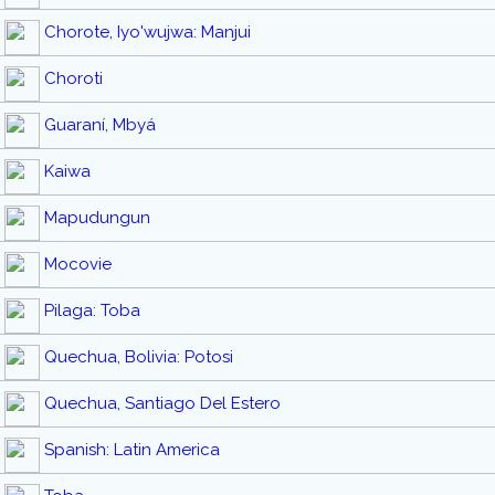
Chorote, Iyo'wujwa: Manjui
Choroti
Guaraní, Mbyá
Kaiwa
Mapudungun
Mocovie
Pilaga: Toba
Quechua, Bolivia: Potosi
Quechua, Santiago Del Estero
Spanish: Latin America