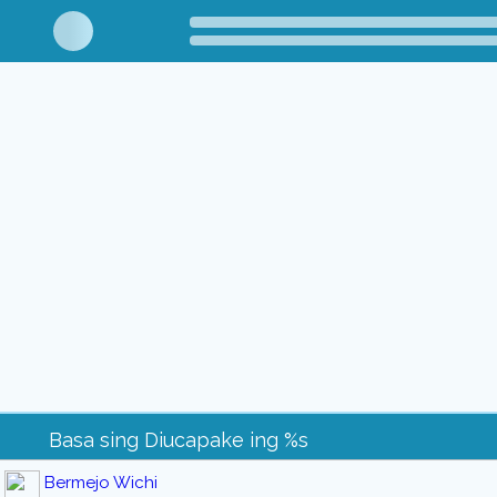
Basa sing Diucapake ing %s
Bermejo Wichi