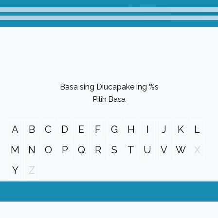
Basa sing Diucapake ing %s
Pilih Basa
A
B
C
D
E
F
G
H
I
J
K
L
M
N
O
P
Q
R
S
T
U
V
W
X
Y
Z